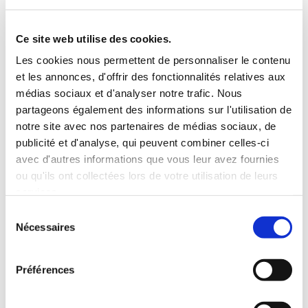
mesure de déterminer l'usage que vous faites des
informations mises à votre disposition sur ce site, ainsi
Ce site web utilise des cookies.
que pour vérifier la pertinence de notre schéma de
navigation avec ses informations. Orange ne fait pas
Les cookies nous permettent de personnaliser le contenu
et les annonces, d'offrir des fonctionnalités relatives aux
de corrélation entre les cookies et les informations
médias sociaux et d'analyser notre trafic. Nous
personnelles que vous avez pu fournir, et ne vend pas
partageons également des informations sur l'utilisation de
ces informations à une tierce-partie. Vous pouvez
notre site avec nos partenaires de médias sociaux, de
refuser les cookies, ou être informé lorsqu'un site veut
publicité et d'analyse, qui peuvent combiner celles-ci
écrire un cookie en réglant les préférences de votre
avec d'autres informations que vous leur avez fournies
navigateur.
ou qu'ils ont collectées lors de votre utilisation de leurs
services.
Sélection
3/ Liens vers d’autres sites
Nécessaires
du
Ce site web contient des liens vers d'autres sites.
consentement
L'accès à un site lié à notre site se fait aux risques et
Préférences
périls du visiteur ou de l'utilisateur et Orange ne
saurait être tenue pour responsable des dommages,