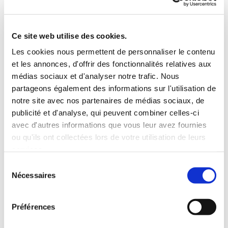
sur le trafic généré par le site. Nous sommes ainsi en
mesure de déterminer l'usage que vous faites des
informations mises à votre disposition sur ce site, ainsi
Ce site web utilise des cookies.
que pour vérifier la pertinence de notre schéma de
Les cookies nous permettent de personnaliser le contenu
navigation avec ses informations. Orange ne fait pas
et les annonces, d'offrir des fonctionnalités relatives aux
de corrélation entre les cookies et les informations
médias sociaux et d'analyser notre trafic. Nous
personnelles que vous avez pu fournir, et ne vend pas
partageons également des informations sur l'utilisation de
notre site avec nos partenaires de médias sociaux, de
ces informations à une tierce-partie. Vous pouvez
publicité et d'analyse, qui peuvent combiner celles-ci
refuser les cookies, ou être informé lorsqu'un site veut
avec d'autres informations que vous leur avez fournies
écrire un cookie en réglant les préférences de votre
ou qu'ils ont collectées lors de votre utilisation de leurs
navigateur.
services.
Sélection
3/ Liens vers d’autres sites
Nécessaires
du
Ce site web contient des liens vers d'autres sites.
consentement
L'accès à un site lié à notre site se fait aux risques et
Préférences
périls du visiteur ou de l'utilisateur et Orange ne