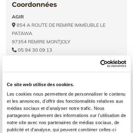
Coordonnées
AGIR
854 A ROUTE DE REMIRE IMMEUBLE LE

PATAWA
97354 REMIRE MONTJOLY
05 94 30 09 13

contact@agirvrd.fr

Horaires d'ouverture
Lundi - Jeudi
07:30 - 17:30
Ce site web utilise des cookies.
Vendredi
07:30 - 12:00
Les cookies nous permettent de personnaliser le contenu
et les annonces, d'offrir des fonctionnalités relatives aux
médias sociaux et d'analyser notre trafic. Nous
Contactez-nous
partageons également des informations sur l'utilisation de
notre site avec nos partenaires de médias sociaux, de
Nom et Prénom*
publicité et d'analyse, qui peuvent combiner celles-ci